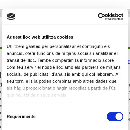
Política de Cookies
Aquest lloc web utilitza cookies
Utilitzem galetes per personalitzar el contingut i els
anuncis, oferir funcions de mitjans socials i analitzar el
trànsit del lloc. També compartim la informació sobre
ESP
|
CAT
com feu servir el nostre lloc amb els partners de mitjans
Informació de Cookies
socials, de publicitat i d'anàlisis amb qui col·laborem. Al
seu torn, ells la poden combinar amb altres dades que
1. Què són les cookies
Pràcticament totes les webs utilitzen
els hàgiu proporcionat o hagin recopilat a partir de l'ús
cookies. Una cookie és un arxiu de text d’ús generalitzat que
que heu fet dels seus serveis.
es descarrega al dispositiu de l’usuari quan navega pels llocs
web amb la finalitat d’emmagatzemar dades que podran ser
Selecció
recuperades posteriorment, per a millorar el procès d’ús de la
Requeriments
de
web, recollir dades estadístiques d’utilització o mostrar el
consentiment
contingut més rellevant a l’usuari.