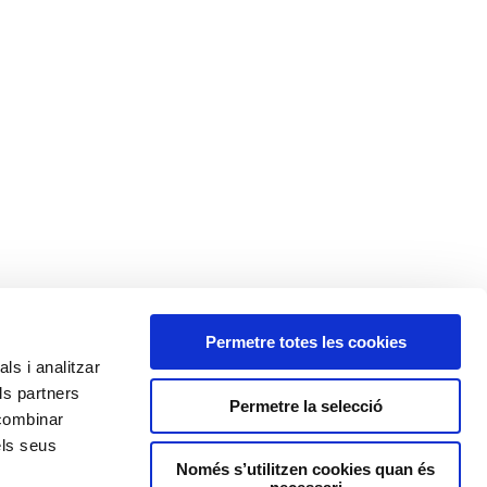
Permetre totes les cookies
ls i analitzar
ls partners
Permetre la selecció
 combinar
tats
Metges/Especialistes
Contactar
els seus
Només s’utilitzen cookies quan és