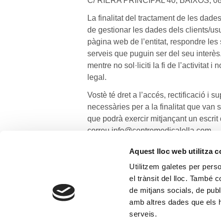
C/ RIERA PRINCIPAL 40, BAIXOS, 
La finalitat del tractament de les dad
de gestionar les dades dels clients/us
pàgina web de l’entitat, respondre les 
serveis que puguin ser del seu inte
mentre no sol·liciti la fi de l’activitat
legal.
Vostè té dret a l’accés, rectificació i
necessàries per a la finalitat que van s
que podrà exercir mitjançant un escrit 
correu info@centremedicalella.com.
Aquest lloc web utilitza 
Avís legal
Utilitzem galetes per person
el trànsit del lloc. També 
de mitjans socials, de publ
amb altres dades que els hà
serveis.
Created by
Clinic Website Systems