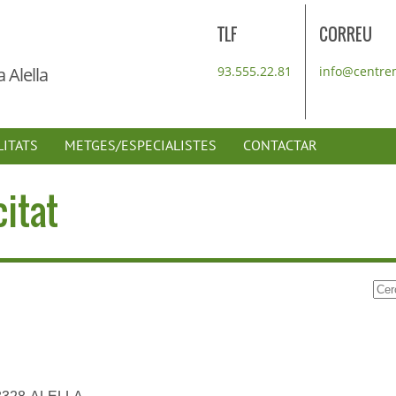
TLF
CORREU
 Alella
93.555.22.81
info@centre
LITATS
METGES/ESPECIALISTES
CONTACTAR
citat
Cer