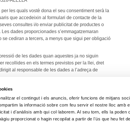
08328-ALELLA
es per les quals vostè dona el seu consentiment serà la
uaris que accedeixin al formulari de contacte de la
seves consultes i/o enviar publicitat de productes o
rès. Les dades proporcionades s’emmagatzemaran
 i no se cediran a tercers, a menys que sigui per obligació
 supressió de les dades quan aquestes ja no siguin
er recollides en els termes previstos per la llei, dret
dirigit al responsable de les dades a l’adreça de
cookies
Política privacitat
Política cookies
alitzar el contingut i els anuncis, oferir funcions de mitjans socia
compartim la informació sobre com feu servir el nostre lloc amb e
icitat i d'anàlisis amb qui col·laborem. Al seu torn, ells la poden
Benvinguts
Horaris/Especiali
giu proporcionat o hagin recopilat a partir de l'ús que heu fet d