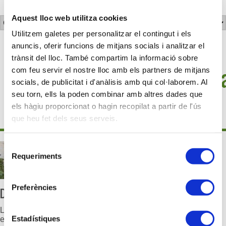
Aquest lloc web utilitza cookies
Utilitzem galetes per personalitzar el contingut i els
cropped-
anuncis, oferir funcions de mitjans socials i analitzar el
trànsit del lloc. També compartim la informació sobre
centremedicalella_porta_l
com feu servir el nostre lloc amb els partners de mitjans
socials, de publicitat i d'anàlisis amb qui col·laborem. Al
1-2.jpg
seu torn, ells la poden combinar amb altres dades que
els hàgiu proporcionat o hagin recopilat a partir de l'ús
que heu fet dels seus serveis.
Selecció
Requeriments
de
consentiment
Preferències
Deixa un comentari
L'adreça electrònica no es publicarà.
Els camps necessaris
Estadístiques
estan marcats amb
*