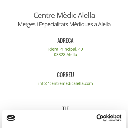
Centre Mèdic Alella
Metges i Especialitats Mèdiques a Alella
ADREÇA
Riera Principal, 40
08328 Alella
CORREU
info@centremedicalella.com
TLF
93.555.22.81